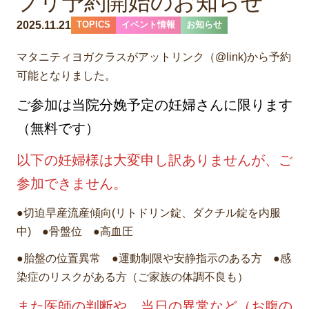
プリ予約開始のお知らせ
2025.11.21
TOPICS
イベント情報
お知らせ
マタニティヨガクラスがアットリンク（@link)から予約
可能となりました。
ご参加は当院分娩予定の妊婦さんに限ります
（無料です）
以下の妊婦様は大変申し訳ありませんが、ご
参加できません。
●切迫早産流産傾向(リトドリン錠、ダクチル錠を内服
中) ●骨盤位 ●高血圧
●胎盤の位置異常 ●運動制限や安静指示のある方 ●感
染症のリスクがある方（ご家族の体調不良も）
また医師の判断や、当日の異常など（お腹の